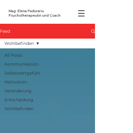
Mag. Elena Padurariu
Psychotherapeutin und Coach
Feed
Wohlbefinden
All Posts
Kommunikation
Selbstwertgefühl
Motivation
Veränderung
Entscheidung
Wohlbefinden