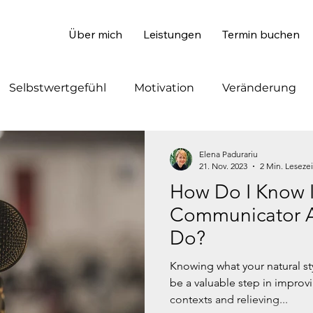
Über mich
Leistungen
Termin buchen
Selbstwertgefühl
Motivation
Veränderung
Elena Padurariu
21. Nov. 2023
2 Min. Lesezei
How Do I Know I
Communicator A
Do?
Knowing what your natural st
be a valuable step in improvin
contexts and relieving...