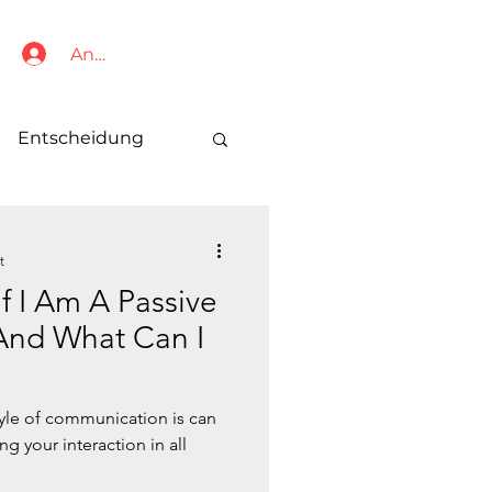
Anmelden
Entscheidung
t
f I Am A Passive
nd What Can I
yle of communication is can
g your interaction in all