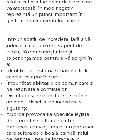
relația, cât și a factorilor de stres care
vă afectează în mod negativ,
reprezintă un punct important în
gestionarea momentelor dificile.
Într-un spațiu de încredere, fără a vă
judeca, în calitate de terapeut de
cuplu, vă ofer cunoștințele și
experiența mea pentru a vă sprijini în
a:
Identifica și gestiona situațiile dificile
imediat ce apar în cuplu;
Îmbunătăți abilitățile de comunicare și
de rezolvare a conflictelor;
Discuta despre intimitate și sex într-
un mediu deschis, de încredere și
siguranță;
Aborda provocările specifice legate
de diferențele culturale dintre
parteneri, conviețuirea cu un partener
care suferă de o boală psihică, rolul
de părinte, lipsa de încredere în