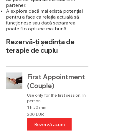
partener;
A explora dacă mai există potențial
pentru a face ca relația actuală să
funcționeze sau dacă separarea
poate fi o opțiune mai bună.
Rezervă-ți ședința de
terapie de cuplu
First Appointment
(Couple)
Use only for the first session. In
person.
1 h 30 min
200
200 EUR
de
euro
Rezervă acum