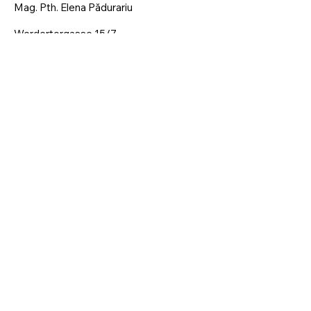
Mag. Pth. Elena Pădurariu
Werdertorgasse 15/7
Viena, 1010
+43 699 1909 6826
Adaugă numele tău
Adaugă adresa de Email
Cu ce pot ajuta?