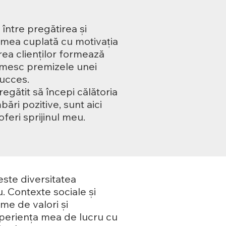
între pregătirea și
 mea cuplată cu motivația
rea clienților formează
mesc premizele unei
succes.
regătit să începi călătoria
ări pozitive, sunt aici
oferi sprijinul meu.
ste diversitatea
. Contexte sociale și
eme de valori și
experiența mea de lucru cu