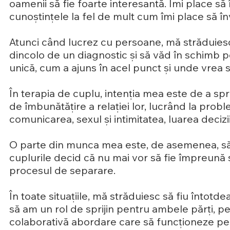
oamenii să fie foarte interesantă. Îmi place să
cunoștințele la fel de mult cum îmi place să învă
Atunci când lucrez cu persoane, mă străduies
dincolo de un diagnostic și să văd în schimb
unică, cum a ajuns în acel punct și unde vrea 
În terapia de cuplu, intenția mea este de a spri
de îmbunătățire a relației lor, lucrând la pro
comunicarea, sexul și intimitatea, luarea decizi
O parte din munca mea este, de asemenea, să
cuplurile decid că nu mai vor să fie împreună 
procesul de separare.
În toate situațiile, mă străduiesc să fiu întotde
să am un rol de sprijin pentru ambele părți, p
colaborativă abordare care să funcționeze pe