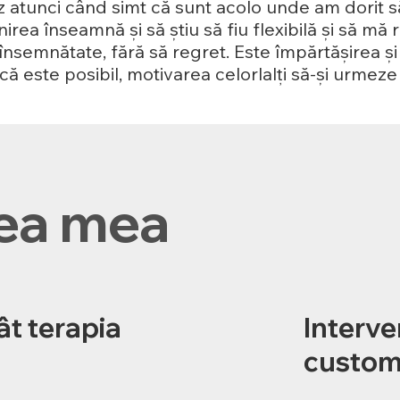
 atunci când simt că sunt acolo unde am dorit s
inirea înseamnă și să știu să fiu flexibilă și să m
nsemnătate, fără să regret. Este împărtășirea și 
acă este posibil, motivarea celorlalți să-și urmez
ea mea
ât terapia
Interven
custom