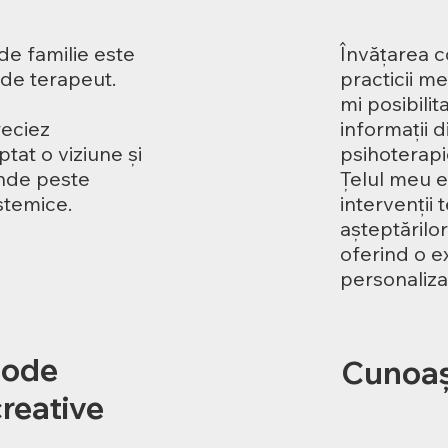
de familie este
Învățarea c
 de terapeut.
practicii m
mi posibili
reciez
informații d
tat o viziune și
psihoterapi
inde peste
Țelul meu e
istemice.
intervenții 
așteptărilor
oferind o e
personalizat
tode
Cunoașt
creative