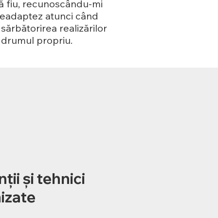
ă fiu, recunoscându-mi
ă readaptez atunci când
sărbătorirea realizărilor
e drumul propriu.
ții și tehnici
izate