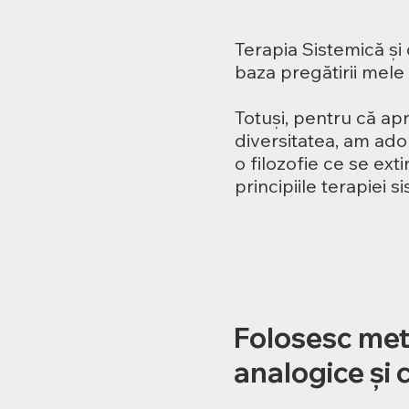
Terapia Sistemică și 
baza pregătirii mele
Totuși, pentru că ap
diversitatea, am adop
o filozofie ce se ext
principiile terapiei s
Folosesc me
analogice și 