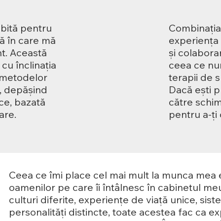
bită pentru
Combinația 
ă în care mă
experiența
nt. Această
și colabora
u înclinația
ceea ce nu
 metodelor
terapii de 
e, depășind
Dacă ești p
ice, bazată
către schimb
are.
pentru a-ți 
Ceea ce îmi place cel mai mult la munca mea e
oamenilor pe care îi întâlnesc în cabinetul meu
culturi diferite, experiențe de viață unice, sist
personalități distincte, toate acestea fac ca 