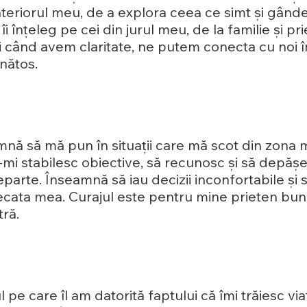
 interiorul meu, de a explora ceea ce simt și gând
i înțeleg pe cei din jurul meu, de la familie și p
 când avem claritate, ne putem conecta cu noi înși
ănătos.
nă să mă pun în situații care mă scot din zona me
mi stabilesc obiective, să recunosc și să depășes
parte. Înseamnă să iau decizii inconfortabile și 
decata mea. Curajul este pentru mine prieten bu
tră.
pe care îl am datorită faptului că îmi trăiesc viața