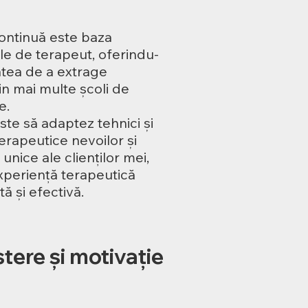
ontinuă este baza
ele de terapeut, oferindu-
tatea de a extrage
in mai multe școli de
e.
ste să adaptez tehnici și
terapeutice nevoilor și
 unice ale clienților mei,
xperiență terapeutică
ă și efectivă.
ere și motivație