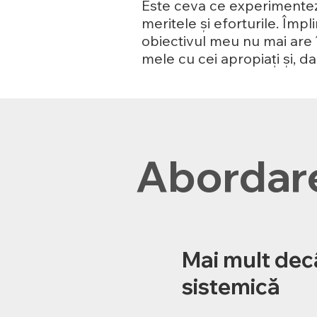
Este ceva ce experimentez
meritele și eforturile. Împl
obiectivul meu nu mai are î
mele cu cei apropiați și, d
Abordar
Mai mult dec
sistemică