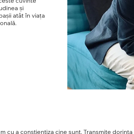
Aceste cuvinte
udinea și
așii atât în viața
ională.
im cu a conștientiza cine sunt. Transmite dorinț