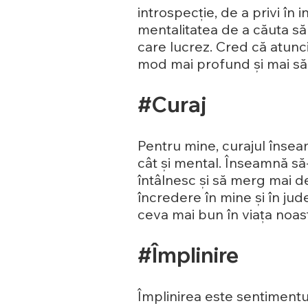
introspecție, de a privi în
mentalitatea de a căuta să î
care lucrez. Cred că atunci
mod mai profund și mai s
#Curaj
Pentru mine, curajul înseam
cât și mental. Înseamnă să-
întâlnesc și să merg mai de
încredere în mine și în ju
ceva mai bun în viața noas
#Împlinire
Împlinirea este sentimentul 