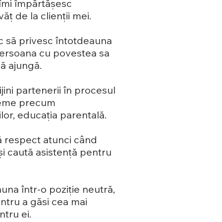
 îmi împărtășesc
ț de la clienții mei.
c să privesc întotdeauna
 persoana cu povestea sa
să ajungă.
jini partenerii în procesul
bleme precum
ilor, educația parentală.
 respect atunci când
și caută asistență pentru
auna într-o poziție neutră,
entru a găsi cea mai
ntru ei.