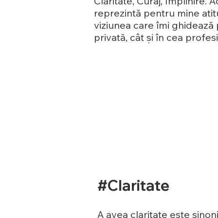
Claritate, Curaj, Împlinire. 
reprezintă pentru mine atit
viziunea care îmi ghidează p
privată, cât și în cea profes
#Claritate
A avea claritate este sinon