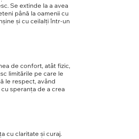
esc. Se extinde la a avea
rieteni până la oamenii cu
ne și cu ceilalți într-un
a de confort, atât fizic,
c limitările pe care le
să le respect, având
n cu speranța de a crea
 cu claritate și curaj.